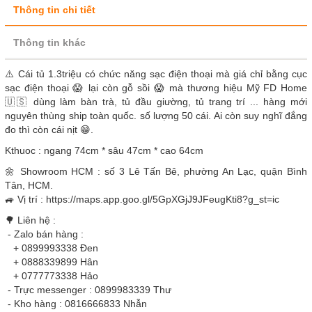
Thông tin chi tiết
Thông tin khác
⚠️ Cái tủ 1.3triệu có chức năng sạc điện thoại mà giá chỉ bằng cục
sạc điện thoại 😱 lại còn gỗ sồi 😱 mà thương hiệu Mỹ FD Home
🇺🇸 dùng làm bàn trà, tủ đầu giường, tủ trang trí ... hàng mới
nguyên thùng ship toàn quốc. số lượng 50 cái. Ai còn suy nghĩ đắng
đo thì còn cái nịt 😁.
Kthuoc : ngang 74cm * sâu 47cm * cao 64cm
🌼 Showroom HCM : số 3 Lê Tấn Bê, phường An Lạc, quận Bình
Tân, HCM.
🚙 Vị trí : https://maps.app.goo.gl/5GpXGjJ9JFeugKti8?g_st=ic
🌳 Liên hệ :
- Zalo bán hàng :
+ 0899993338 Đen
+ 0888339899 Hân
+ 0777773338 Hảo
- Trực messenger : 0899983339 Thư
- Kho hàng : 0816666833 Nhẫn