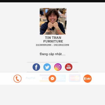
Đang cập nhật....
Bản quyền thuộc về
Tín Trần Furniture and Decor Store
.
Cung cấp
bởi Sapo