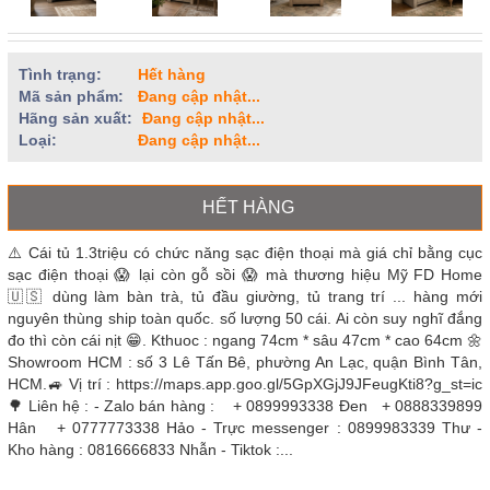
Tình trạng:
Hết hàng
Mã sản phẩm:
Đang cập nhật...
Hãng sản xuất:
Đang cập nhật...
Loại:
Đang cập nhật...
HẾT HÀNG
⚠️ Cái tủ 1.3triệu có chức năng sạc điện thoại mà giá chỉ bằng cục
sạc điện thoại 😱 lại còn gỗ sồi 😱 mà thương hiệu Mỹ FD Home
🇺🇸 dùng làm bàn trà, tủ đầu giường, tủ trang trí ... hàng mới
nguyên thùng ship toàn quốc. số lượng 50 cái. Ai còn suy nghĩ đắng
đo thì còn cái nịt 😁. Kthuoc : ngang 74cm * sâu 47cm * cao 64cm 🌼
Showroom HCM : số 3 Lê Tấn Bê, phường An Lạc, quận Bình Tân,
HCM.🚙 Vị trí : https://maps.app.goo.gl/5GpXGjJ9JFeugKti8?g_st=ic
🌳 Liên hệ : - Zalo bán hàng : + 0899993338 Đen + 0888339899
Hân + 0777773338 Hảo - Trực messenger : 0899983339 Thư -
Kho hàng : 0816666833 Nhẫn - Tiktok :...