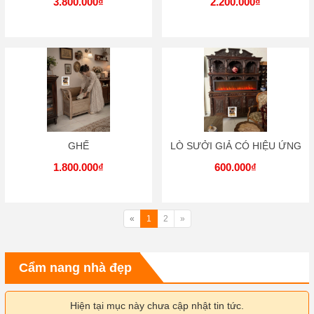
3.800.000₫
2.200.000₫
GHẾ
LÒ SƯỞI GIẢ CÓ HIỆU ỨNG
1.800.000₫
600.000₫
«
1
2
»
Cẩm nang nhà đẹp
Hiện tại mục này chưa cập nhật tin tức.