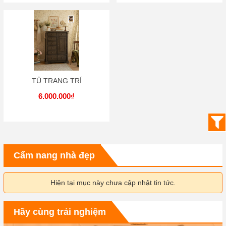
TỦ TRANG TRÍ
6.000.000₫
Cẩm nang nhà đẹp
Hiện tại mục này chưa cập nhật tin tức.
Hãy cùng trải nghiệm